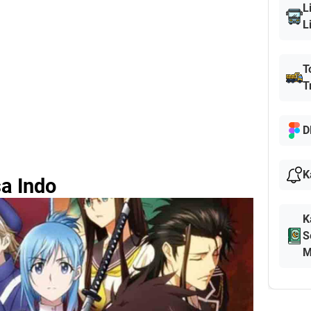
L
L
T
T
D
K
a Indo
K
S
M