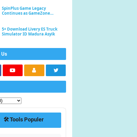
SpinPlus Game Legacy
Continues as GameZone
Enhances Player Experience
5+ Download Livery ES Truck
Simulator ID Madura Asyik
 Us
🛠️ Tools Populer