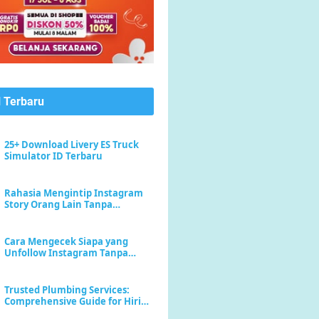
l Terbaru
25+ Download Livery ES Truck
Simulator ID Terbaru
Rahasia Mengintip Instagram
Story Orang Lain Tanpa
Meninggalkan Jejak "Seen"
Cara Mengecek Siapa yang
Unfollow Instagram Tanpa
Menebak-nebak
Trusted Plumbing Services:
Comprehensive Guide for Hiring
a Plumber Near Me