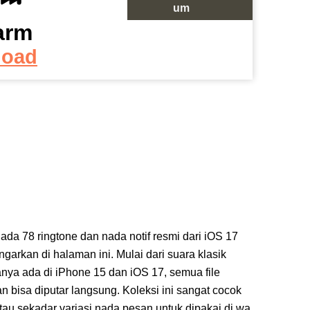
um
arm
Download
load
4.
Ascending
Download
5. Bark
Download
6. Beacon
Download
7. Bell Tower
l ada 78 ringtone dan nada notif resmi dari iOS 17
Download
arkan di halaman ini. Mulai dari suara klasik
anya ada di iPhone 15 dan iOS 17, semua file
8. Blues
an bisa diputar langsung. Koleksi ini sangat cocok
Download
tau sekadar variasi nada pesan untuk dipakai di wa