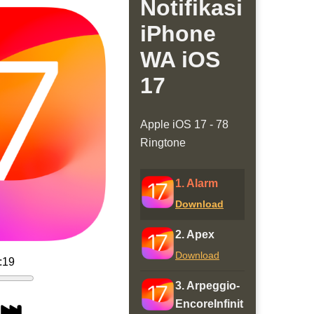
Notifikasi
iPhone
WA iOS
17
Apple iOS 17 - 78
Ringtone
1. Alarm
Download
2. Apex
Download
:19
3. Arpeggio-
EncoreInfinit