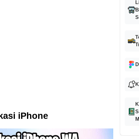
L
B
S
T
T
D
K
K
S
ikasi iPhone
M