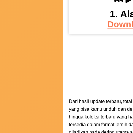
1. Al
Down
Dari hasil update terbaru, tota
yang bisa kamu unduh dan deng
hingga koleksi terbaru yang h
tersedia dalam format jernih d
dijadikan nada dering utama a