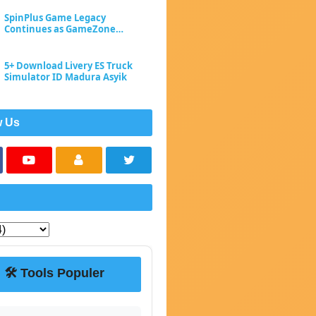
SpinPlus Game Legacy
Continues as GameZone
Enhances Player Experience
5+ Download Livery ES Truck
Simulator ID Madura Asyik
w Us
🛠️ Tools Populer