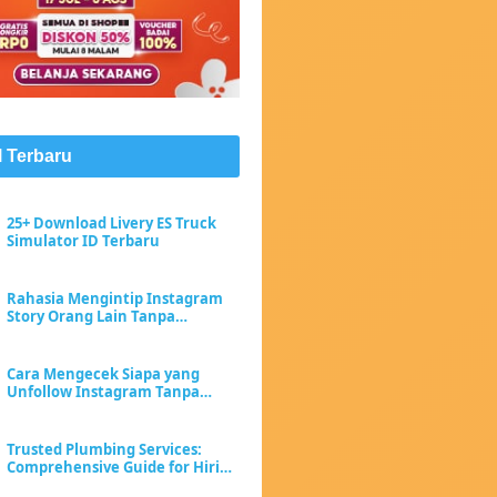
l Terbaru
25+ Download Livery ES Truck
Simulator ID Terbaru
Rahasia Mengintip Instagram
Story Orang Lain Tanpa
Meninggalkan Jejak "Seen"
Cara Mengecek Siapa yang
Unfollow Instagram Tanpa
Menebak-nebak
Trusted Plumbing Services:
Comprehensive Guide for Hiring
a Plumber Near Me