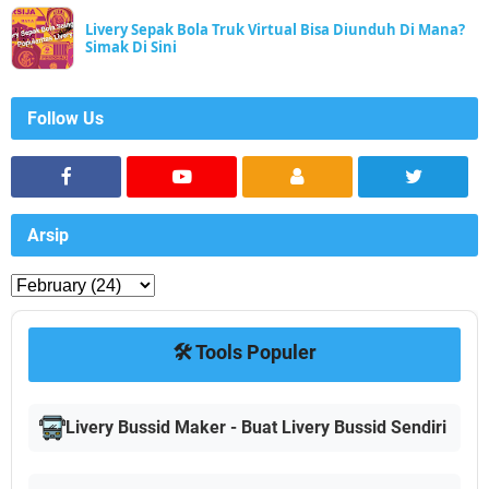
Livery Sepak Bola Truk Virtual Bisa Diunduh Di Mana?
Simak Di Sini
Follow Us
Arsip
🛠️ Tools Populer
Livery Bussid Maker - Buat Livery Bussid Sendiri