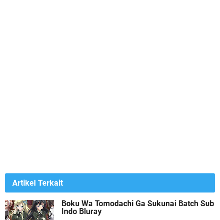
Artikel Terkait
Boku Wa Tomodachi Ga Sukunai Batch Sub
Indo Bluray