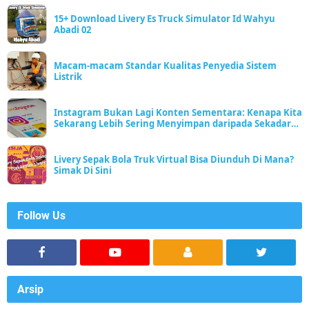
15+ Download Livery Es Truck Simulator Id Wahyu
Abadi 02
Macam-macam Standar Kualitas Penyedia Sistem
Listrik
Instagram Bukan Lagi Konten Sementara: Kenapa Kita
Sekarang Lebih Sering Menyimpan daripada Sekadar
Scroll
Livery Sepak Bola Truk Virtual Bisa Diunduh Di Mana?
Simak Di Sini
Follow Us
Arsip