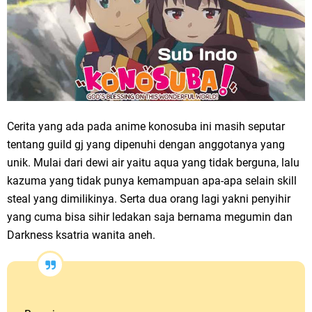
Cerita yang ada pada anime konosuba ini masih seputar
tentang guild gj yang dipenuhi dengan anggotanya yang
unik. Mulai dari dewi air yaitu aqua yang tidak berguna, lalu
kazuma yang tidak punya kemampuan apa-apa selain skill
steal yang dimilikinya. Serta dua orang lagi yakni penyihir
yang cuma bisa sihir ledakan saja bernama megumin dan
Darkness ksatria wanita aneh.