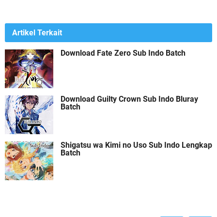
Artikel Terkait
Download Fate Zero Sub Indo Batch
Download Guilty Crown Sub Indo Bluray
Batch
Shigatsu wa Kimi no Uso Sub Indo Lengkap
Batch