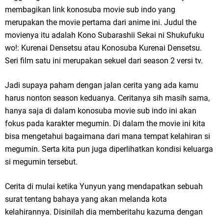
membagikan link konosuba movie sub indo yang
merupakan the movie pertama dari anime ini. Judul the
movienya itu adalah Kono Subarashii Sekai ni Shukufuku
wo!: Kurenai Densetsu atau Konosuba Kurenai Densetsu.
Seri film satu ini merupakan sekuel dari season 2 versi tv.
Jadi supaya paham dengan jalan cerita yang ada kamu
harus nonton season keduanya. Ceritanya sih masih sama,
hanya saja di dalam konosuba movie sub indo ini akan
fokus pada karakter megumin. Di dalam the movie ini kita
bisa mengetahui bagaimana dari mana tempat kelahiran si
megumin. Serta kita pun juga diperlihatkan kondisi keluarga
si megumin tersebut.
Cerita di mulai ketika Yunyun yang mendapatkan sebuah
surat tentang bahaya yang akan melanda kota
kelahirannya. Disinilah dia memberitahu kazuma dengan