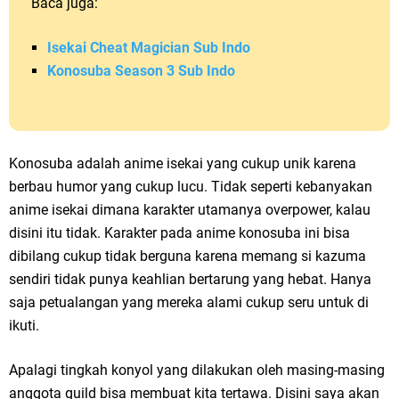
Baca juga:
Isekai Cheat Magician Sub Indo
Konosuba Season 3 Sub Indo
Konosuba adalah anime isekai yang cukup unik karena
berbau humor yang cukup lucu. Tidak seperti kebanyakan
anime isekai dimana karakter utamanya overpower, kalau
disini itu tidak. Karakter pada anime konosuba ini bisa
dibilang cukup tidak berguna karena memang si kazuma
sendiri tidak punya keahlian bertarung yang hebat. Hanya
saja petualangan yang mereka alami cukup seru untuk di
ikuti.
Apalagi tingkah konyol yang dilakukan oleh masing-masing
anggota guild bisa membuat kita tertawa. Disini saya akan