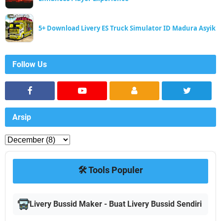
5+ Download Livery ES Truck Simulator ID Madura Asyik
Follow Us
Arsip
🛠️ Tools Populer
Livery Bussid Maker - Buat Livery Bussid Sendiri