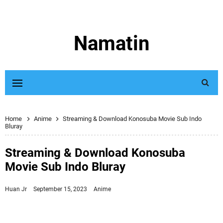
Namatin
Home
Anime
Streaming & Download Konosuba Movie Sub Indo
Bluray
Streaming & Download Konosuba
Movie Sub Indo Bluray
Huan Jr
September 15, 2023
Anime