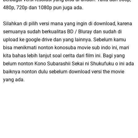
480p, 720p dan 1080p pun juga ada.
Silahkan di pilih versi mana yang ingin di download, karena
semuanya sudah berkualitas BD / Bluray dan sudah di
upload ke google drive dan yang lainnya. Sebelum kamu
bisa menikmati nonton konosuba movie sub indo ini, mari
kita bahas lebih lanjut soal cerita dari film ini. Bagi yang
belum nonton Kono Subarashii Sekai ni Shukufuku o ini ada
baiknya nonton dulu sebelum download versi the movie
yang ada.