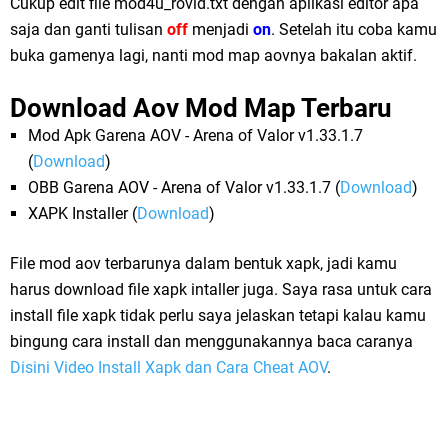
Cukup edit file mod4u_rovid.txt dengan aplikasi editor apa
saja dan ganti tulisan
off
menjadi
on
. Setelah itu coba kamu
buka gamenya lagi, nanti mod map aovnya bakalan aktif.
Download Aov Mod Map Terbaru
Mod Apk Garena AOV - Arena of Valor v1.33.1.7
(
Download
)
OBB Garena AOV - Arena of Valor v1.33.1.7 (
Download
)
XAPK Installer (
Download
)
File mod aov terbarunya dalam bentuk xapk, jadi kamu
harus download file xapk intaller juga. Saya rasa untuk cara
install file xapk tidak perlu saya jelaskan tetapi kalau kamu
bingung cara install dan menggunakannya baca caranya
Disini Video Install Xapk dan Cara Cheat AOV
.