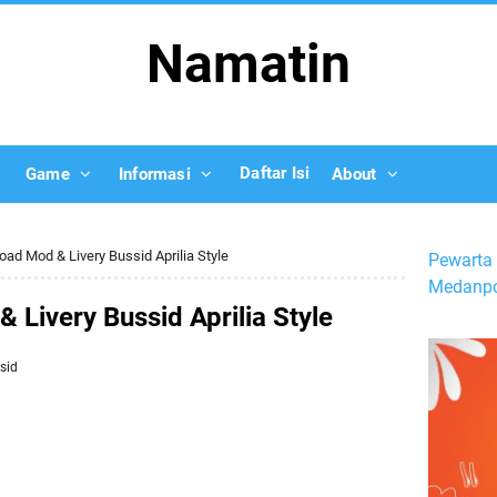
Namatin
Daftar Isi
Game
Informasi
About
ad Mod & Livery Bussid Aprilia Style
Pewarta 
Medanpo
Livery Bussid Aprilia Style
sid