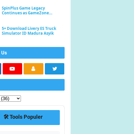
SpinPlus Game Legacy
Continues as GameZone
Enhances Player Experience
5+ Download Livery ES Truck
Simulator ID Madura Asyik
 Us
🛠️ Tools Populer