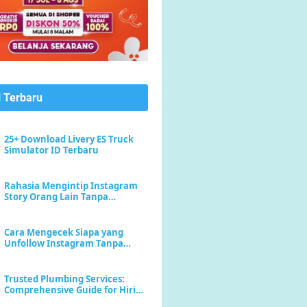
l Terbaru
25+ Download Livery ES Truck
Simulator ID Terbaru
Rahasia Mengintip Instagram
Story Orang Lain Tanpa
Meninggalkan Jejak "Seen"
Cara Mengecek Siapa yang
Unfollow Instagram Tanpa
Menebak-nebak
Trusted Plumbing Services:
Comprehensive Guide for Hiring
a Plumber Near Me