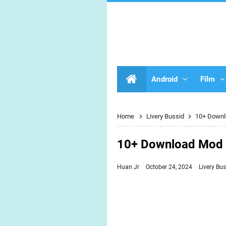
Android
Film
Home
Livery Bussid
10+ Downlo
10+ Download Mod & 
Huan Jr
October 24, 2024
Livery Bus