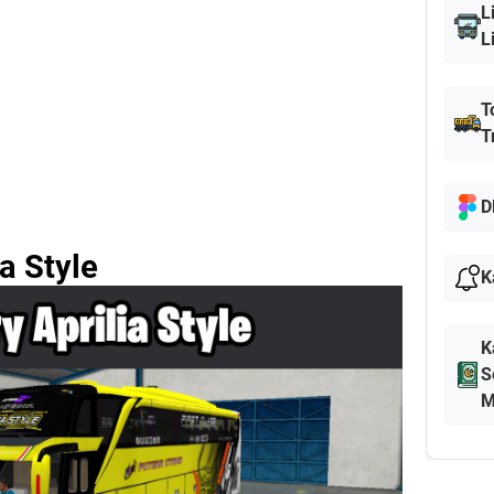
L
L
T
T
D
ia Style
K
K
S
M