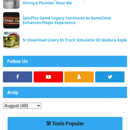
Hiring a Plumber Near Me
SpinPlus Game Legacy Continues as GameZone
Enhances Player Experience
5+ Download Livery ES Truck Simulator ID Madura Asyik
Follow Us
Arsip
🛠️ Tools Populer