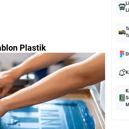
L
L
T
T
blon Plastik
D
K
K
S
M