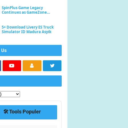
SpinPlus Game Legacy
Continues as GameZone
Enhances Player Experience
5+ Download Livery ES Truck
Simulator ID Madura Asyik
 Us
🛠️ Tools Populer