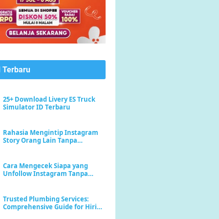
l Terbaru
25+ Download Livery ES Truck
Simulator ID Terbaru
Rahasia Mengintip Instagram
Story Orang Lain Tanpa
Meninggalkan Jejak "Seen"
Cara Mengecek Siapa yang
Unfollow Instagram Tanpa
Menebak-nebak
Trusted Plumbing Services:
Comprehensive Guide for Hiring
a Plumber Near Me