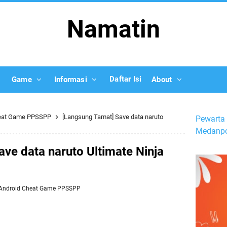
Namatin
Daftar Isi
Game
Informasi
About
eat Game PPSSPP
[Langsung Tamat] Save data naruto
Pewarta 
Medanpo
ve data naruto Ultimate Ninja
Android
Cheat Game PPSSPP