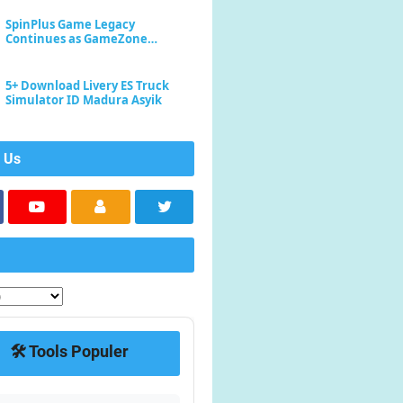
SpinPlus Game Legacy
Continues as GameZone
Enhances Player Experience
5+ Download Livery ES Truck
Simulator ID Madura Asyik
 Us
🛠️ Tools Populer