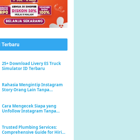
l Terbaru
25+ Download Livery ES Truck
Simulator ID Terbaru
Rahasia Mengintip Instagram
Story Orang Lain Tanpa
Meninggalkan Jejak "Seen"
Cara Mengecek Siapa yang
Unfollow Instagram Tanpa
Menebak-nebak
Trusted Plumbing Services:
Comprehensive Guide for Hiring
a Plumber Near Me