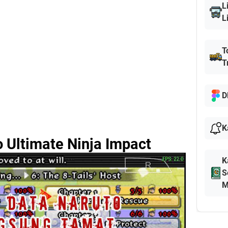
L
L
T
T
D
K
 Ultimate Ninja Impact
K
S
M