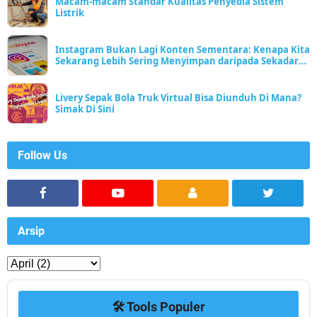
Macam-macam Standar Kualitas Penyedia Sistem
Listrik
Instagram Bukan Lagi Konten Sementara: Kenapa Kita
Sekarang Lebih Sering Menyimpan daripada Sekadar
Scroll
Livery Sepak Bola Truk Virtual Bisa Diunduh Di Mana?
Simak Di Sini
Follow Us
Arsip
🛠️ Tools Populer