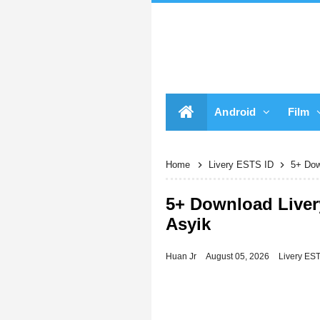
Android
Film
Home
Livery ESTS ID
5+ Dow
5+ Download Liver
Asyik
Huan Jr
August 05, 2026
Livery ES