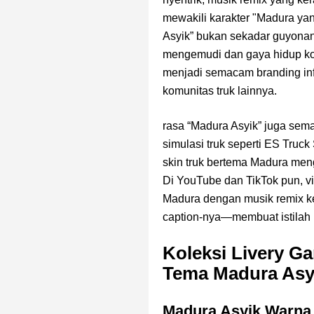
mewakili karakter "Madura ya
Asyik” bukan sekadar guyonan,
mengemudi dan gaya hidup kom
menjadi semacam branding inf
komunitas truk lainnya.
rasa “Madura Asyik” juga sem
simulasi truk seperti ES Truc
skin truk bertema Madura meng
Di YouTube dan TikTok pun, v
Madura dengan musik remix ke
caption-nya—membuat istilah i
Koleksi Livery G
Tema Madura Asy
Madura Asyik Warna