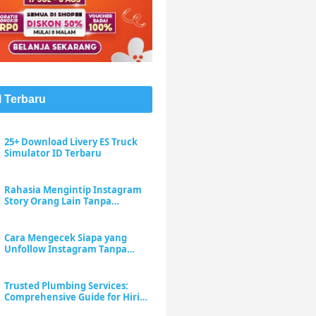
l Terbaru
25+ Download Livery ES Truck
Simulator ID Terbaru
Rahasia Mengintip Instagram
Story Orang Lain Tanpa
Meninggalkan Jejak "Seen"
Cara Mengecek Siapa yang
Unfollow Instagram Tanpa
Menebak-nebak
Trusted Plumbing Services:
Comprehensive Guide for Hiring
a Plumber Near Me