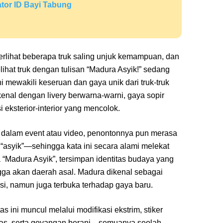
ator ID Bayi Tabung
terlihat beberapa truk saling unjuk kemampuan, dan
hat truk dengan tulisan “Madura Asyik!” sedang
sini mewakili keseruan dan gaya unik dari truk-truk
nal dengan livery berwarna-warni, gaya sopir
si eksterior-interior yang mencolok.
pil dalam event atau video, penontonnya pun merasa
 “asyik”—sehingga kata ini secara alami melekat
ta “Madura Asyik”, tersimpan identitas budaya yang
a akan daerah asal. Madura dikenal sebagai
si, namun juga terbuka terhadap gaya baru.
as ini muncul melalui modifikasi ekstrim, stiker
eras, serta goyangan berani—semuanya seolah