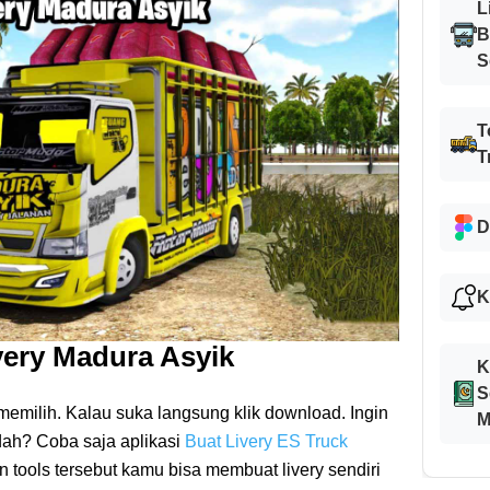
L
B
S
T
T
D
K
very Madura Asyik
K
S
emilih. Kalau suka langsung klik download. Ingin
M
dah? Coba saja aplikasi
Buat Livery ES Truck
n tools tersebut kamu bisa membuat livery sendiri