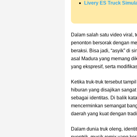
Livery ES Truck Simul
Dalam salah satu video viral, 
penonton bersorak dengan meli
beraksi. Bisa jadi, “asyik” di 
asal Madura yang memang dike
yang ekspresif, serta modifika
Ketika truk-truk tersebut tam
hiburan yang disajikan sangat
sebagai identitas. Di balik ka
mencerminkan semangat bangg
daerah yang kuat dengan tradi
Dalam dunia truk oleng, identit
nyentrik, musik remix yang k