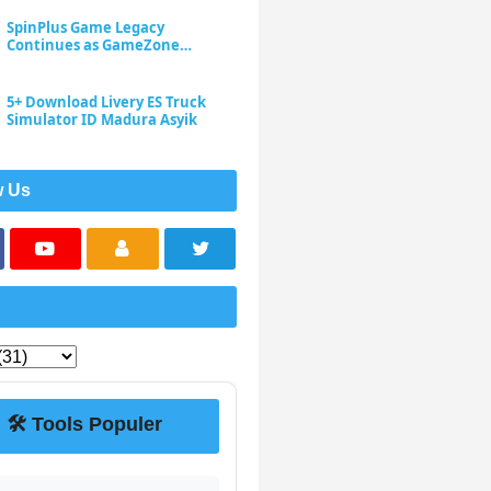
SpinPlus Game Legacy
Continues as GameZone
Enhances Player Experience
5+ Download Livery ES Truck
Simulator ID Madura Asyik
w Us
🛠️ Tools Populer