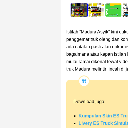
Istilah “Madura Asyik” kini cu
penggemar truk oleng dan komu
ada catatan pasti atau dokume
bagaimana atau kapan istilah 
mulai ramai dikenal lewat vi
truk Madura melintir lincah d
Download juga:
Kumpulan Skin ES Tru
Livery ES Truck Simul