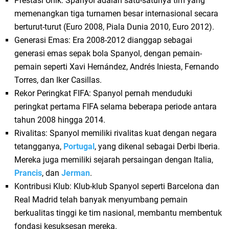
Prestasi Unik: Spanyol adalah satu-satunya tim yang
memenangkan tiga turnamen besar internasional secara
berturut-turut (Euro 2008, Piala Dunia 2010, Euro 2012).
Generasi Emas: Era 2008-2012 dianggap sebagai
generasi emas sepak bola Spanyol, dengan pemain-
pemain seperti Xavi Hernández, Andrés Iniesta, Fernando
Torres, dan Iker Casillas.
Rekor Peringkat FIFA: Spanyol pernah menduduki
peringkat pertama FIFA selama beberapa periode antara
tahun 2008 hingga 2014.
Rivalitas: Spanyol memiliki rivalitas kuat dengan negara
tetangganya,
Portugal
, yang dikenal sebagai Derbi Iberia.
Mereka juga memiliki sejarah persaingan dengan Italia,
Prancis
, dan
Jerman
.
Kontribusi Klub: Klub-klub Spanyol seperti Barcelona dan
Real Madrid telah banyak menyumbang pemain
berkualitas tinggi ke tim nasional, membantu membentuk
fondasi kesuksesan mereka.