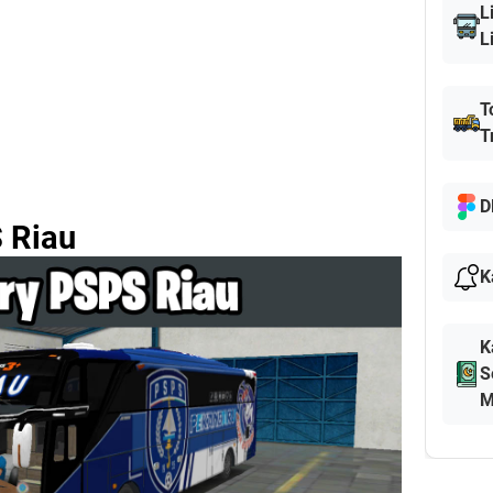
L
L
T
T
D
 Riau
K
K
S
M