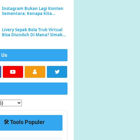
Instagram Bukan Lagi Konten
Sementara: Kenapa Kita
Sekarang Lebih Sering
Menyimpan daripada Sekadar
Scroll
Livery Sepak Bola Truk Virtual
Bisa Diunduh Di Mana? Simak
Di Sini
 Us
🛠️ Tools Populer