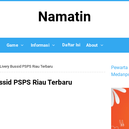
Namatin
Daftar Isi
Game
Informasi
About
ivery Bussid PSPS Riau Terbaru
Pewarta 
Medanpo
ssid PSPS Riau Terbaru
d