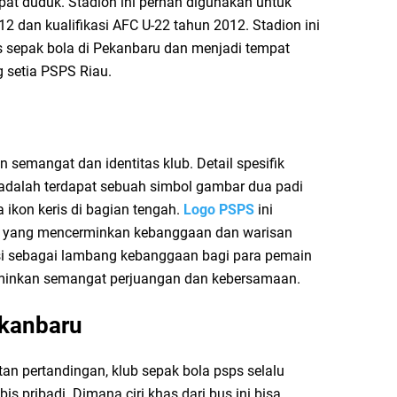
pat duduk. Stadion ini pernah digunakan untuk
 dan kualifikasi AFC U-22 tahun 2012. Stadion ini
s sepak bola di Pekanbaru dan menjadi tempat
 setia PSPS Riau.
semangat dan identitas klub. Detail spesifik
adalah terdapat sebuah simbol gambar dua padi
ikon keris di bagian tengah.
Logo PSPS
ini
 yang mencerminkan kebanggaan dan warisan
gsi sebagai lambang kebanggaan bagi para pemain
minkan semangat perjuangan dan kebersamaan.
kanbaru
tan pertandingan, klub sepak bola psps selalu
s pribadi. Dimana ciri khas dari bus ini bisa