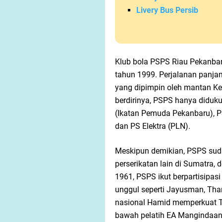
Livery Bus Persib
Klub bola PSPS Riau Pekanbar
tahun 1999. Perjalanan panj
yang dipimpin oleh mantan K
berdirinya, PSPS hanya didukun
(Ikatan Pemuda Pekanbaru), P
dan PS Elektra (PLN).
Meskipun demikian, PSPS suda
perserikatan lain di Sumatra,
1961, PSPS ikut berpartisipa
unggul seperti Jayusman, Tha
nasional Hamid memperkuat Ti
bawah pelatih EA Mangindaan