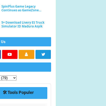
SpinPlus Game Legacy
Continues as GameZone
Enhances Player Experience
5+ Download Livery ES Truck
Simulator ID Madura Asyik
 Us
🛠️ Tools Populer