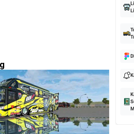
L
L
T
T
D
ng
K
K
S
M