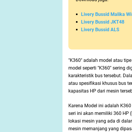
Livery Bussid Malika Wi
Livery Bussid JKT48
Livery Bussid ALS
"K360" adalah model atau tipe
model seperti "K360" sering d
karakteristik bus tersebut. Da
atau spesifikasi khusus bus t
kapasitas HP dari mesin terseb
Karena Model ini adalah K360
seri ini akan memiliki 360 HP
lokasi mesin yang ada di dal
mesin memanjang yang dipasan