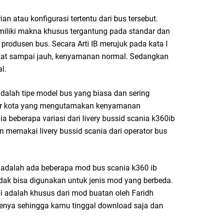
an atau konfigurasi tertentu dari bus tersebut.
emiliki makna khusus tergantung pada standar dan
produsen bus. Secara Arti IB merujuk pada kata I
dekat sampai jauh, kenyamanan normal. Sedangkan
l.
dalah tipe model bus yang biasa dan sering
tar kota yang mengutamakan kenyamanan
a beberapa variasi dari livery bussid scania k360ib
gin memakai livery bussid scania dari operator bus
ui adalah ada beberapa mod bus scania k360 ib
dak bisa digunakan untuk jenis mod yang berbeda.
i adalah khusus dari mod buatan oleh Faridh
lenya sehingga kamu tinggal download saja dan