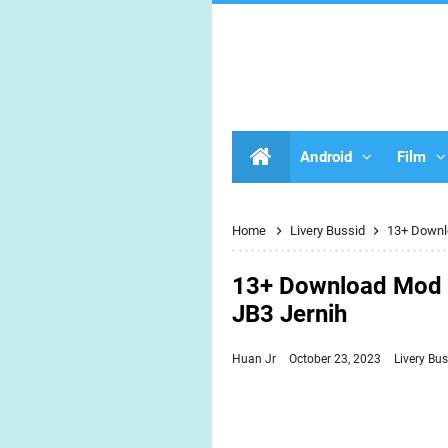
Android
Film
Home
Livery Bussid
13+ Downlo
13+ Download Mod &
JB3 Jernih
Huan Jr
October 23, 2023
Livery Bus