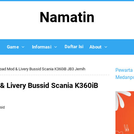
Namatin
Daftar Isi
Game
Informasi
About
ad Mod & Livery Bussid Scania K360iB JB3 Jernih
Pewarta 
Medanpo
 Livery Bussid Scania K360iB
sid