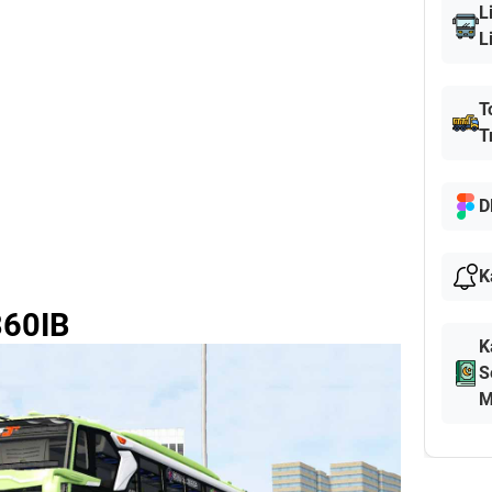
L
L
T
T
D
K
360IB
K
S
M