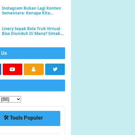
Instagram Bukan Lagi Konten
Sementara: Kenapa Kita
Sekarang Lebih Sering
Menyimpan daripada Sekadar
Scroll
Livery Sepak Bola Truk Virtual
Bisa Diunduh Di Mana? Simak
Di Sini
 Us
🛠️ Tools Populer