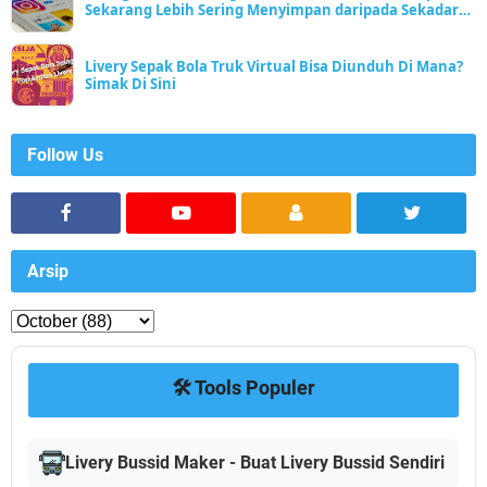
Sekarang Lebih Sering Menyimpan daripada Sekadar
Scroll
Livery Sepak Bola Truk Virtual Bisa Diunduh Di Mana?
Simak Di Sini
Follow Us
Arsip
🛠️ Tools Populer
Livery Bussid Maker - Buat Livery Bussid Sendiri