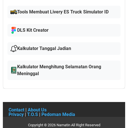
Tools Membuat Livery ES Truck Simulator ID
DLS Kit Creator
Kalkulator Tanggal Jadian
Kalkulator Menghitung Selamatan Orang
Meninggal
Contact
|
About Us
Privacy
|
T.O.S
|
Pedoman Media
Copyright ©
2026
Namatin
All Right Reserved