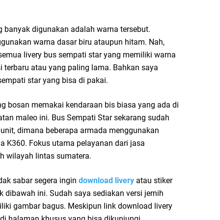
ng banyak digunakan adalah warna tersebut.
gunakan warna dasar biru ataupun hitam. Nah,
emua livery bus sempati star yang memiliki warna
si terbaru atau yang paling lama. Bahkan saya
empati star yang bisa di pakai.
g bosan memakai kendaraan bis biasa yang ada di
tan maleo ini. Bus Sempati Star sekarang sudah
 unit, dimana beberapa armada menggunakan
a K360. Fokus utama pelayanan dari jasa
ah wilayah lintas sumatera.
dak sabar segera ingin
download livery
atau stiker
k dibawah ini. Sudah saya sediakan versi jernih
iki gambar bagus. Meskipun link download livery
di halaman khusus yang bisa dikunjungi.