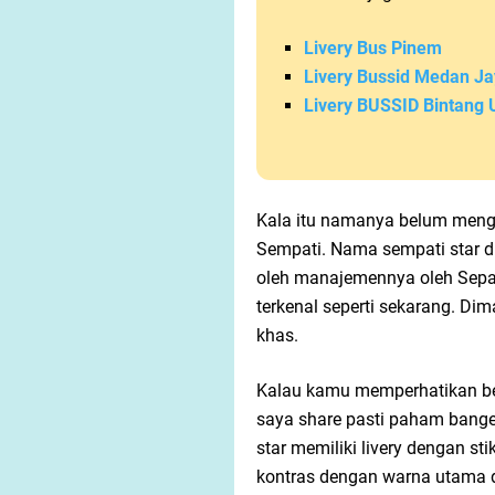
Livery Bus Pinem
Livery Bussid Medan J
Livery BUSSID Bintang 
Kala itu namanya belum meng
Sempati. Nama sempati star d
oleh manajemennya oleh Sepaka
terkenal seperti sekarang. Dim
khas.
Kalau kamu memperhatikan beb
saya share pasti paham banget 
star memiliki livery dengan s
kontras dengan warna utama da