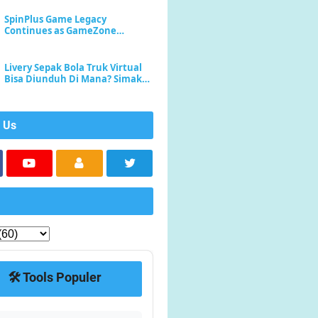
SpinPlus Game Legacy
Continues as GameZone
Enhances Player Experience
Livery Sepak Bola Truk Virtual
Bisa Diunduh Di Mana? Simak
Di Sini
 Us
🛠️ Tools Populer