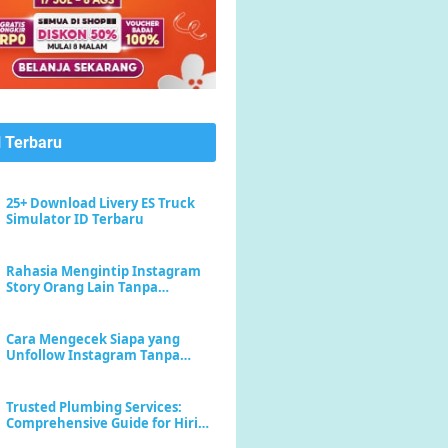
l Terbaru
25+ Download Livery ES Truck
Simulator ID Terbaru
Rahasia Mengintip Instagram
Story Orang Lain Tanpa
Meninggalkan Jejak "Seen"
Cara Mengecek Siapa yang
Unfollow Instagram Tanpa
Menebak-nebak
Trusted Plumbing Services:
Comprehensive Guide for Hiring
a Plumber Near Me