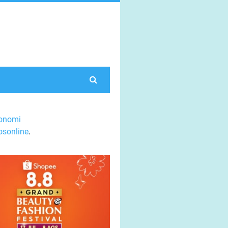
onomi
sonline
.