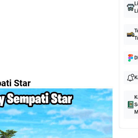
L
L
T
T
D
K
ati Star
K
S
M