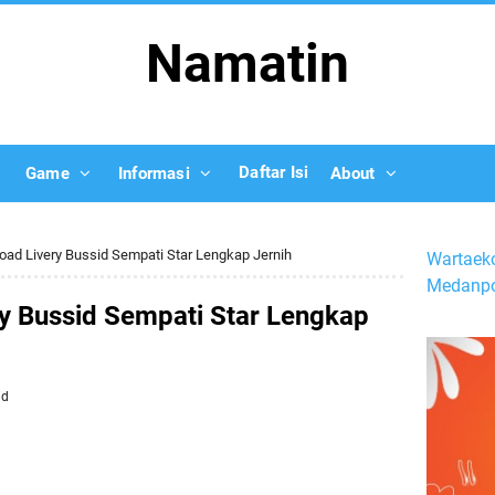
Namatin
Daftar Isi
Game
Informasi
About
ad Livery Bussid Sempati Star Lengkap Jernih
Wartaek
Medanpo
y Bussid Sempati Star Lengkap
id