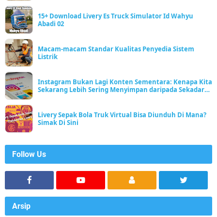
15+ Download Livery Es Truck Simulator Id Wahyu
Abadi 02
Macam-macam Standar Kualitas Penyedia Sistem
Listrik
Instagram Bukan Lagi Konten Sementara: Kenapa Kita
Sekarang Lebih Sering Menyimpan daripada Sekadar
Scroll
Livery Sepak Bola Truk Virtual Bisa Diunduh Di Mana?
Simak Di Sini
Follow Us
Arsip